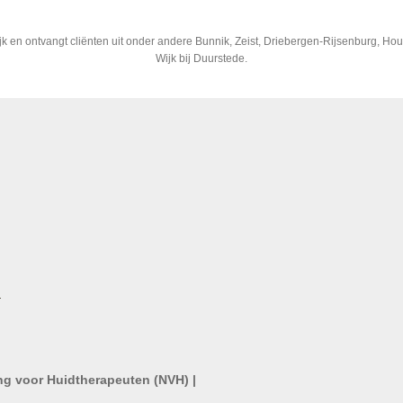
ijk en ontvangt cliënten uit onder andere Bunnik, Zeist, Driebergen-Rijsenburg, H
Wijk bij Duurstede.
m
ng voor Huidtherapeuten (NVH) |