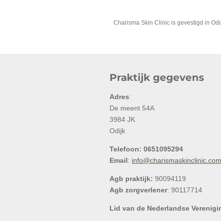
Charisma Skin Clinic is gevestigd in Od
Praktijk gegevens
Adres
:
De meent 54A
3984 JK
Odijk
Telefoon: 0651095294
Email
:
info@charismaskinclinic.co
Agb praktijk:
90094119
Agb zorgverlener
: 90117714
Lid van de Nederlandse Verenigi