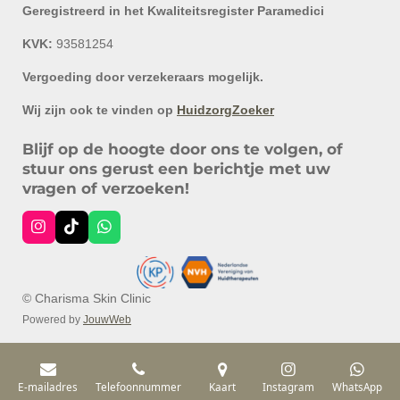
Geregistreerd in het Kwaliteitsregister Paramedici
KVK:
93581254
Vergoeding door verzekeraars mogelijk.
Wij zijn ook te vinden op
HuidzorgZoeker
Blijf op de hoogte door ons te volgen, of
stuur ons gerust een berichtje met uw
vragen of verzoeken!
I
T
W
n
i
h
s
k
a
t
T
t
a
o
s
© Charisma Skin Clinic
g
k
A
r
p
Powered by
JouwWeb
a
p
m
E-mailadres
Telefoonnummer
Kaart
Instagram
WhatsApp